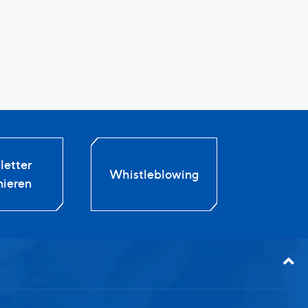
etter
Whistleblowing
ieren