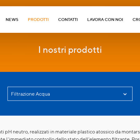
NEWS
PRODOTTI
CONTATTI
LAVORA CON NOI
CR
I nostri prodotti
enti pH neutro, realizzati in materiale plastico atossico da montars
te l'immediato controllo dello stato dell'elemento filtrante. Poss