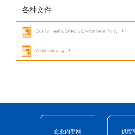
各种文件
Quality, Health, Safety & Environment Policy
Whistleblowing
企业内部网
供应